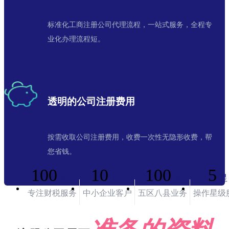
标准化工商注册公司代理流程，一站式服务，全程专
业化办理流程短。
透明的公司注册费用
按需收取公司注册费用，收费一次性无隐形收费，帮
您省钱。
100
10
100
5
人+
万+
%
星
专注财税服务
中小企业客户
五区八县业务
操作星级