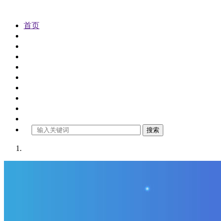
首页
公司注册
代理记账
公司变更
公司注销
公司审计
工商年检
商标注册
财税资讯
关于金控
搜索