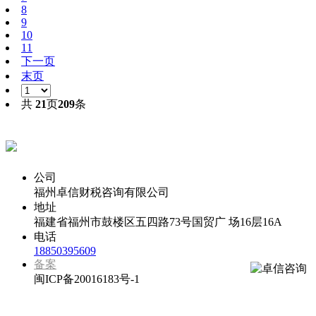
8
9
10
11
下一页
末页
共
21
页
209
条
代办福州公司注册专线
公司
福州卓信财税咨询有限公司
地址
福建省福州市鼓楼区五四路73号国贸广 场16层16A
电话
18850395609
备案
闽ICP备20016183号-1