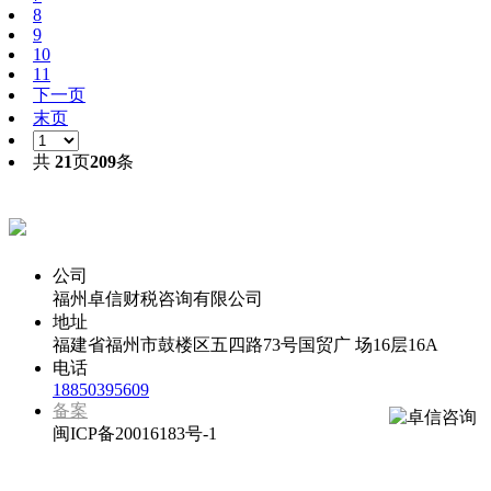
8
9
10
11
下一页
末页
共
21
页
209
条
代办福州公司注册专线
公司
福州卓信财税咨询有限公司
地址
福建省福州市鼓楼区五四路73号国贸广 场16层16A
电话
18850395609
备案
闽ICP备20016183号-1