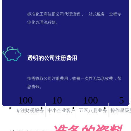
标准化工商注册公司代理流程，一站式服务，全程专
业化办理流程短。
透明的公司注册费用
按需收取公司注册费用，收费一次性无隐形收费，帮
您省钱。
100
10
100
5
人+
万+
%
星
专注财税服务
中小企业客户
五区八县业务
操作星级