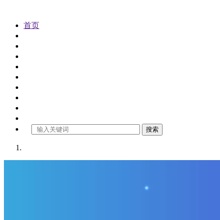
首页
公司注册
代理记账
公司变更
公司注销
公司审计
工商年检
商标注册
财税资讯
关于金控
搜索