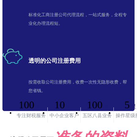
标准化工商注册公司代理流程，一站式服务，全程专
业化办理流程短。
透明的公司注册费用
按需收取公司注册费用，收费一次性无隐形收费，帮
您省钱。
100
10
100
5
人+
万+
%
星
专注财税服务
中小企业客户
五区八县业务
操作星级