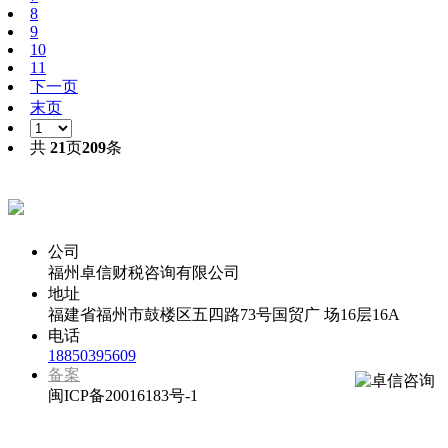
8
9
10
11
下一页
末页
共
21
页
209
条
代办福州公司注册专线
公司
福州卓信财税咨询有限公司
地址
福建省福州市鼓楼区五四路73号国贸广 场16层16A
电话
18850395609
备案
闽ICP备20016183号-1