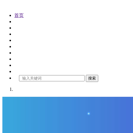
首页
公司注册
代理记账
公司变更
公司注销
公司审计
工商年检
商标注册
财税资讯
关于金控
搜索