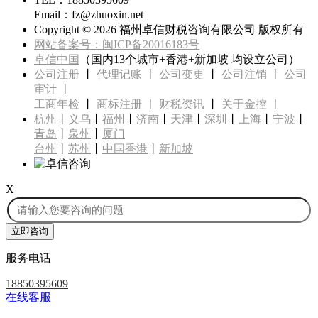
Email：fz@zhuoxin.net
Copyright ©
2026 福州卓信财税咨询有限公司 版权所有
网站备案号：闽ICP备20016183号
卓信中国
（国内13个城市+香港+新加坡 均设立公司）
公司注册
丨
代理记账
丨
公司变更
丨
公司注销
丨
公司
审计
丨
工商年检
丨
商标注册
丨
财税资讯
丨
关于金控
丨
杭州
丨
义乌
丨
福州
丨
济南
丨
天津
丨
深圳
丨
上海
丨
宁波
丨
青岛
丨
泉州
丨
厦门
台州
丨
苏州
丨
中国香港
丨
新加坡
X
服务电话
18850395609
在线客服