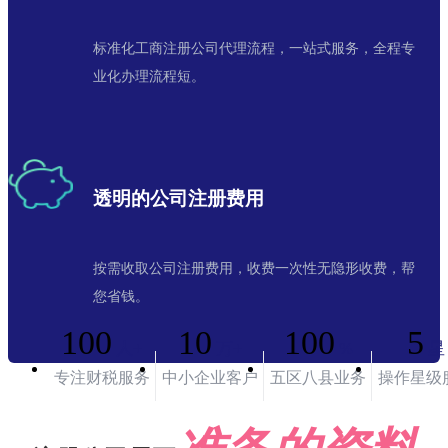
标准化工商注册公司代理流程，一站式服务，全程专
业化办理流程短。
透明的公司注册费用
按需收取公司注册费用，收费一次性无隐形收费，帮
您省钱。
100
10
100
5
人+
万+
%
星
专注财税服务
中小企业客户
五区八县业务
操作星级