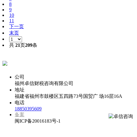
8
9
10
11
下一页
末页
共
21
页
209
条
代办福州公司注册专线
公司
福州卓信财税咨询有限公司
地址
福建省福州市鼓楼区五四路73号国贸广 场16层16A
电话
18850395609
备案
闽ICP备20016183号-1