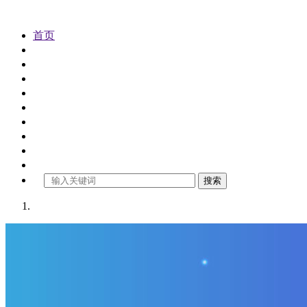
首页
公司注册
代理记账
公司变更
公司注销
公司审计
工商年检
商标注册
财税资讯
关于金控
搜索