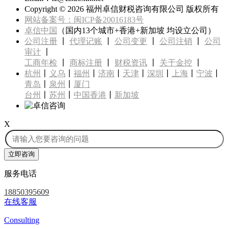
Copyright ©
2026 福州卓信财税咨询有限公司 版权所有
网站备案号：闽ICP备20016183号
卓信中国
（国内13个城市+香港+新加坡 均设立公司）
公司注册
丨
代理记账
丨
公司变更
丨
公司注销
丨
公司
审计
丨
工商年检
丨
商标注册
丨
财税资讯
丨
关于金控
丨
杭州
丨
义乌
丨
福州
丨
济南
丨
天津
丨
深圳
丨
上海
丨
宁波
丨
青岛
丨
泉州
丨
厦门
台州
丨
苏州
丨
中国香港
丨
新加坡
X
服务电话
18850395609
在线客服
Consulting