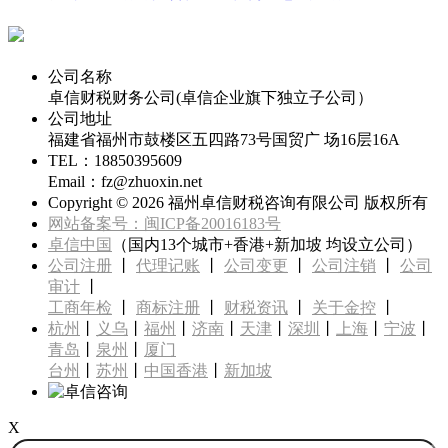
代办福州公司注册专线
公司名称
卓信财税财务公司(卓信企业旗下独立子公司）
公司地址
福建省福州市鼓楼区五四路73号国贸广 场16层16A
TEL：18850395609
Email：fz@zhuoxin.net
Copyright ©
2026 福州卓信财税咨询有限公司 版权所有
网站备案号：闽ICP备20016183号
卓信中国
（国内13个城市+香港+新加坡 均设立公司）
公司注册
丨
代理记账
丨
公司变更
丨
公司注销
丨
公司
审计
丨
工商年检
丨
商标注册
丨
财税资讯
丨
关于金控
丨
杭州
丨
义乌
丨
福州
丨
济南
丨
天津
丨
深圳
丨
上海
丨
宁波
丨
青岛
丨
泉州
丨
厦门
台州
丨
苏州
丨
中国香港
丨
新加坡
X