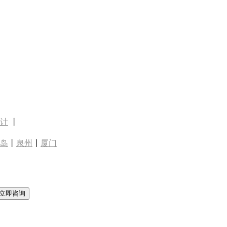
计
丨
岛
丨
泉州
丨
厦门