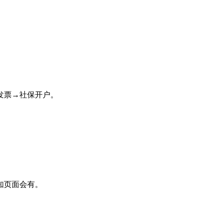
发票→社保开户。
知页面会有。