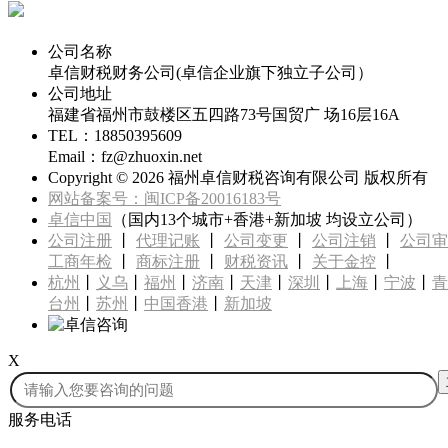
代办福州公司注册专线
公司名称
卓信财税财务公司(卓信企业旗下独立子公司）
公司地址
福建省福州市鼓楼区五四路73号国贸广 场16层16A
TEL：18850395609
Email：fz@zhuoxin.net
Copyright ©
2026 福州卓信财税咨询有限公司 版权所有
网站备案号：闽ICP备20016183号
卓信中国
（国内13个城市+香港+新加坡 均设立公司）
公司注册
丨
代理记账
丨
公司变更
丨
公司注销
丨
公司审
工商年检
丨
商标注册
丨
财税资讯
丨
关于金控
丨
杭州
丨
义乌
丨
福州
丨
济南
丨
天津
丨
深圳
丨
上海
丨
宁波
丨
青
台州
丨
苏州
丨
中国香港
丨
新加坡
X
服务电话